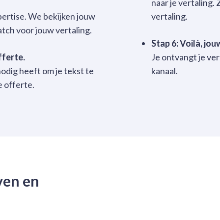
naar je vertaling
pertise. We bekijken jouw
vertaling.
atch voor jouw vertaling.
Stap 6: Voilà, jo
fferte.
Je ontvangt je ve
odig heeft om je tekst te
kanaal.
e offerte.
ven en