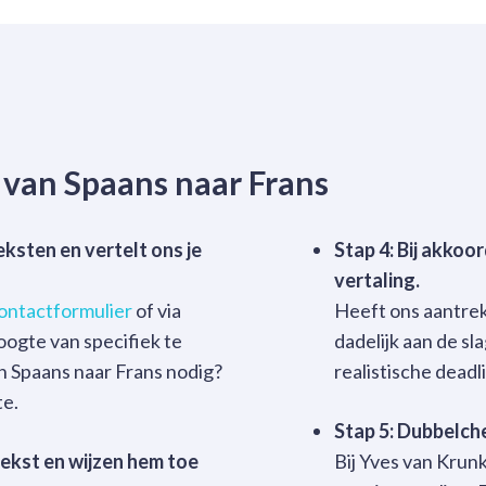
 van Spaans naar Frans
eksten en vertelt ons je
Stap 4: Bij akkoo
vertaling.
ontactformulier
of via
Heeft ons aantrek
oogte van specifiek te
dadelijk aan de s
n Spaans naar Frans nodig?
realistische deadl
te.
Stap 5: Dubbelche
tekst en wijzen hem toe
Bij Yves van Krun