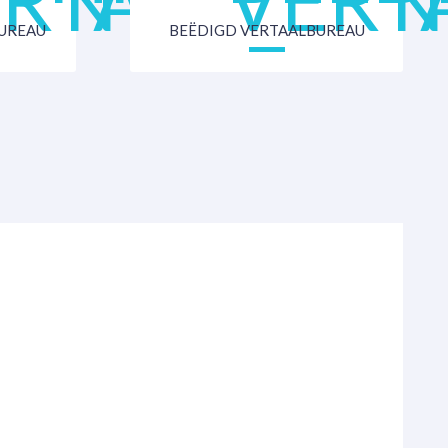
UREAU
BEËDIGD VERTAALBUREAU