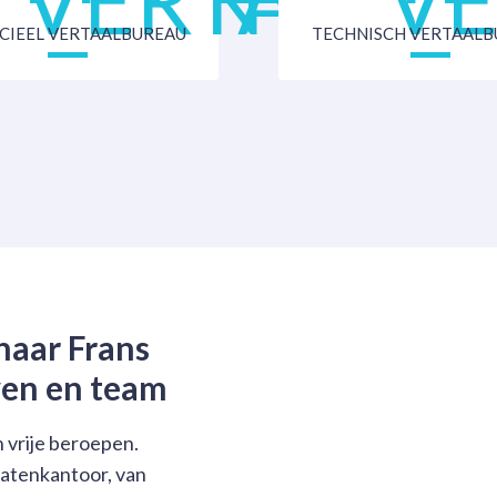
CIEEL VERTAALBUREAU
TECHNISCH VERTAALB
naar Frans
ven en team
 vrije beroepen.
catenkantoor, van